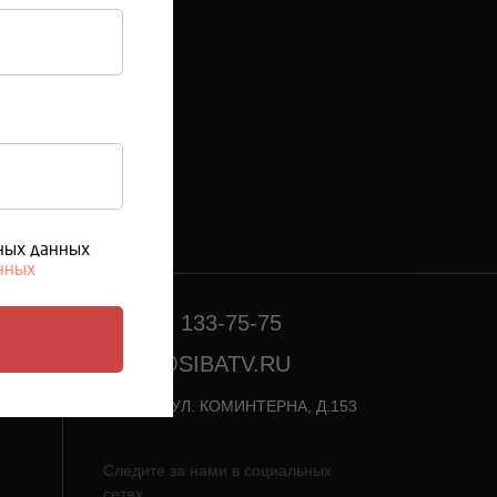
оссии)
ьных данных
анных
8 (950) 133-75-75
INFO@SIBATV.RU
Г. ЗИМА, УЛ. КОМИНТЕРНА, Д.153
Следите за нами в социальных
сетях