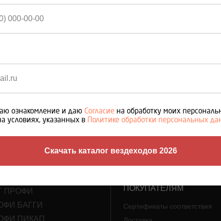
Двигатель (БУ без пробега по Р
Редуктор (БУ)
Раздаточная коробка (БУ)
Привода (БУ)
аю ознакомление и даю
Согласие
на обработку моих персонал
на условиях, указанных в
Политике обработки персональных д
О НАС
ТАЛОГ
Скачать каталог вездеходов 2026
3D тур
ОФИ
ОФИ МИНИ
ПОКУПАТЕЛЯМ
Г ПРОФИ
ОФИ БАГГИ
Сертификаты соответствия
ОФИ ПИКАП
Доставка