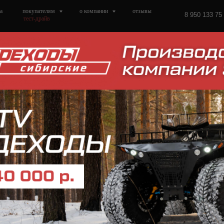
а
покупателям
о компании
отзывы
8 950 133 75
тест-драйв
Снегоболотоход СВ-
Сибирские Вездеходы
2 800 000
р.
/
1 шт
Заказать вездеход
1. Двигатель Honda R18 А б/у
2. АКПП 5 передач б/у
3. Раздаточная коробка БТР-60 б/
4. Длинная база +55 см.
5. Кузов ПИКАП
6. Шины АРКТИКТРАНС Я-673 1