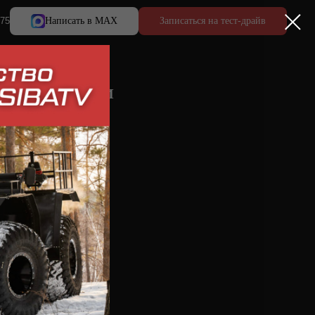
 75
Написать в MAX
Записаться на тест-драйв
-415 ПРОФИ МИНИ
0 FULL TIME б/у
а (пневмо)