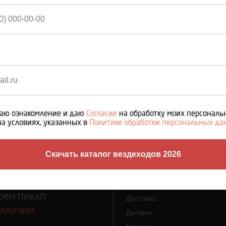
Редуктор (БУ)
Раздаточная коробка (БУ)
Привода (БУ)
аю ознакомление и даю
Согласие
на обработку моих персонал
О НАС
ТАЛОГ
на условиях, указанных в
Политике обработки персональных д
3D тур
ОФИ
Скачать каталог вездеходов 2026
ОФИ МИНИ
ПОКУПАТЕЛЯМ
Г ПРОФИ
ОФИ БАГГИ
Сертификаты соответствия
ОФИ ПИКАП
Доставка
НАЛИЧИИ
Дилеры