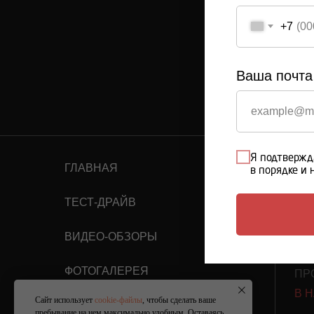
+7
Ваша почта
Я подтвержд
ГЛАВНАЯ
КА
в порядке и 
ПР
ТЕСТ-ДРАЙВ
ПР
БИ
ВИДЕО-ОБЗОРЫ
ПР
ФОТОГАЛЕРЕЯ
ПР
В 
Сайт использует
cookie-файлы
, чтобы сделать ваше
ОТЗЫВЫ
пребывание на нем максимально удобным. Оставаясь