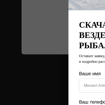
СКАЧА
ВЕЗД
РЫБА
Оставьте заявку
и подробно рас
Ваше имя
Ваш телеф