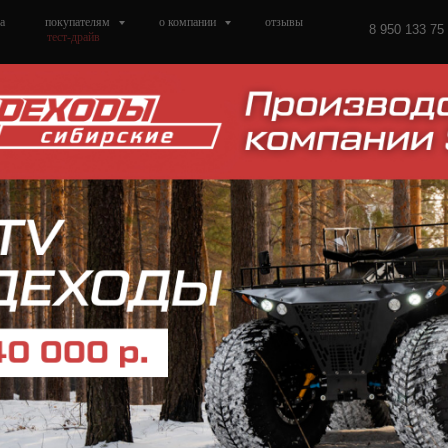
а
покупателям
о компании
отзывы
8 950 133 75
тест-драйв
Снегоболотоход СВ
Сибирские Вездеходы
2 370 000
р.
/
1 шт
Заказать вездеход
Двигатель Honda L15 А б/у
Вариатор
Раздаточная коробка TLC 10
Сиденья прямое эко-кожа
Шины NORTEC 1200*600
Блокировка заднего редуктор