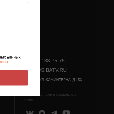
ьных данных
8 (950) 133-75-75
анных
INFO@SIBATV.RU
Г. ЗИМА, УЛ. КОМИНТЕРНА, Д.153
Следите за нами в социальных
сетях