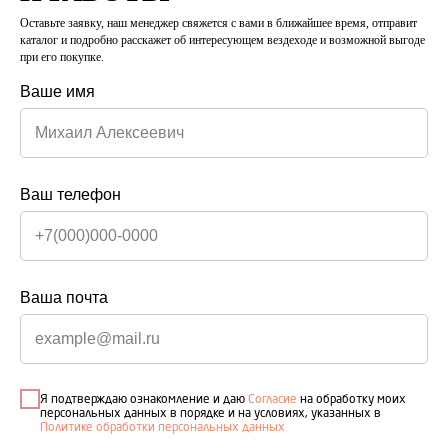
Оставьте заявку, наш менеджер свяжется с вами в ближайшее время, отправит
каталог и подробно расскажет об интересующем вездеходе и возможной выгоде
при его покупке.
Ваше имя
Снегоболотоход СВ-418 ПРОФИ (VIN SV00306)
Сибирские Вездеходы
Ваш телефон
2 540 000
р.
/
1 шт
Заказать вездеход
Ваша почта
Двигатель Honda R18 А б/у
АКПП 5 передач б/у
Раздаточная коробка БТР-60 б/у
Длинная база +35 см.
Я подтверждаю ознакомление и даю
Согласие
на обработку моих
Сиденье «Т-образное» 3 места
персональных данных в порядке и на условиях, указанных в
Шины АРКТИКТРАНС Я-673 1300*700
Политике обработки персональных данных
Блокировка переднего редуктора (пневмо)