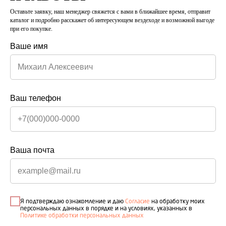
Оставьте заявку, наш менеджер свяжется с вами в ближайшее время, отправит
каталог и подробно расскажет об интересующем вездеходе и возможной выгоде
при его покупке.
Снегоболотоход СВ-418 ПРОФИ (VIN SV00315)
Ваше имя
Сибирские Вездеходы
2 260 000
р.
/
1 шт
Ваш телефон
Заказать вездеход
1. Двигатель Honda R18А
Ваша почта
2. АКПП 5 передач
3. Раздаточная коробка БТР-60
4. Длинная база +35см.
5. Сиденья «ТУРИСТ» 5 мест
6. Шины АРКТИКТРАНС Я-673 1300*700
Я подтверждаю ознакомление и даю
Согласие
на обработку моих
7. Топливный бак 70 литров алюминиевый
персональных данных в порядке и на условиях, указанных в
8. Передний силовой бампер
Политике обработки персональных данных
9. Передние багажники 2шт.