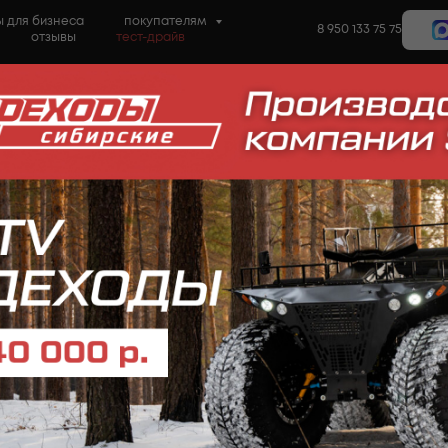
 для бизнеса
покупателям
8 950 133 75 75
отзывы
тест-драйв
Снегоболотох
(VIN SV00395)
Сибирские Вездеходы
2840000,00
р.
Заказать вездеход
1. Двигатель Honda R20 А
2. АКПП 5 передач б/у
3. Раздаточная коробка 
4. Длинная база +55 см.
5. Кузов ПИКАП