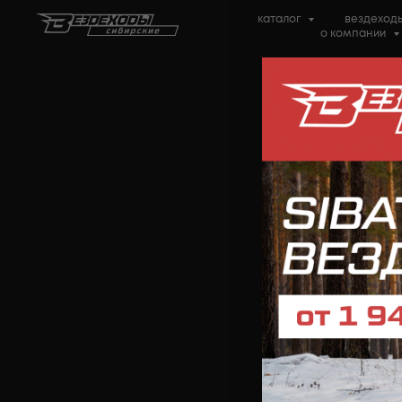
каталог
вездеходы
о компании