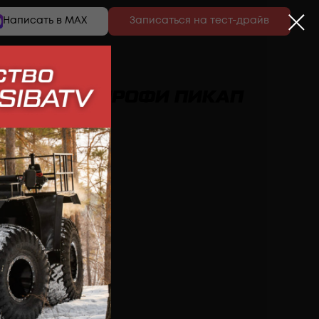
Написать в MAX
Записаться на тест-драйв
од СВ-418 ПРОФИ ПИКАП
 б/у
БТР-60 б/у