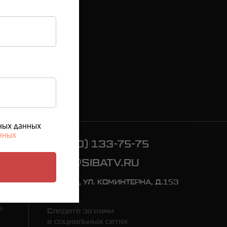
га по России)
У)
ьных данных
анных
8 (950) 133-75-75
INFO@SIBATV.RU
Г. ЗИМА, УЛ. КОМИНТЕРНА, Д.153
я
Следите за нами
в социальных сетях