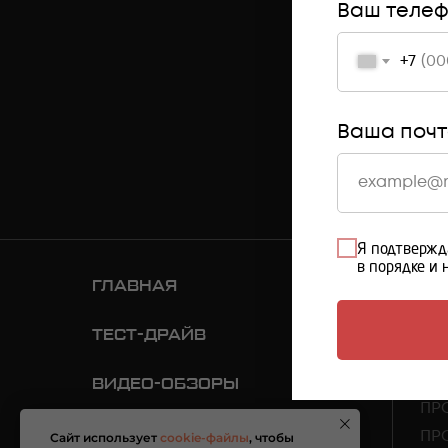
Ваш теле
+7
Ваша поч
Я подтвержд
в порядке и 
ГЛАВНАЯ
КА
ПР
ТЕСТ-ДРАЙВ
ПР
БИ
ВИДЕО-ОБЗОРЫ
ПР
ФОТОГАЛЕРЕЯ
ПР
Сайт использует
cookie-файлы
, чтобы