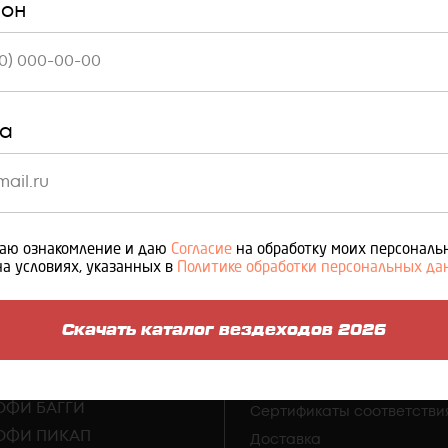
фон
Двигатель (БУ без пробе
Редуктор (БУ)
Раздаточная коробка (Б
Привода (БУ)
та
аю ознакомление и даю
Согласие
на обработку моих персонал
на условиях, указанных в
Политике обработки персональных д
О НАС
ТАЛОГ
3D тур
ОФИ
Скачать каталог вездеходов 2026
ОФИ МИНИ
ПОКУПАТЕЛЯМ
Г ПРОФИ
ОФИ БАГГИ
Сертификаты соответстви
ОФИ ПИКАП
Доставка